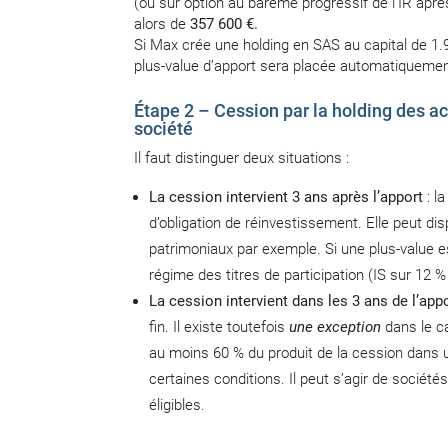
(ou sur option au barème progressif de l’IR aprè
alors de
357 600 €.
Si Max crée une holding en SAS au capital de 1.
plus-value d’apport sera placée automatiquemen
Étape 2 – Cession par la holding des act
société
Il faut distinguer deux situations :
La cession intervient 3 ans après l’apport
: l
d’obligation de réinvestissement. Elle peut di
patrimoniaux par exemple. Si une plus-value es
régime des titres de participation (IS sur 12 
La cession intervient dans les 3 ans de l’app
fin. Il existe toutefois
une exception
dans le ca
au moins 60 % du produit de la cession dans 
certaines conditions. Il peut s’agir de sociét
éligibles.