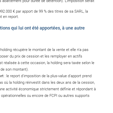
s abattement pour durée de détention). L’imposition serait
992.000 € par apport de 99 % des titres de sa SARL, la
t en report.
ions qui lui ont été apportées, à une autre
a holding récupère le montant de la vente et elle n’a pas
sposer du prix de cession et les remployer en actifs
t réalisée à cette occasion, la holding sera taxée selon le
% de son montant).
ort
: le report d’imposition de la plus-value d’apport prend
s où la holding réinvestit dans les deux ans de la cession,
une activité économique strictement définie et répondant à
és opérationnelles ou encore de FCPI ou autres supports